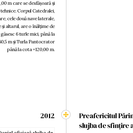
,00 m care se desfășoară și
 tehnice. Corpul Catedralei,
are, cele două nave laterale,
și altarul, are o înălțime de
găsesc 6 turle mici, până la
80,5 m și Turla Pantocrator
până la cota +120,00 m.
2012
Preafericitul Pări
slujba de sfințire 