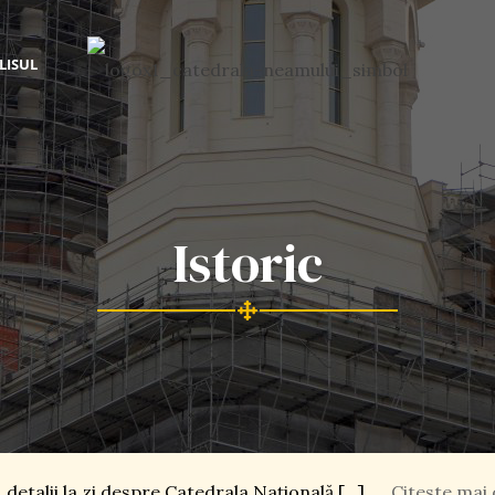
LISUL
Istoric
 detalii la zi despre Catedrala Naţională […]
Citeste mai