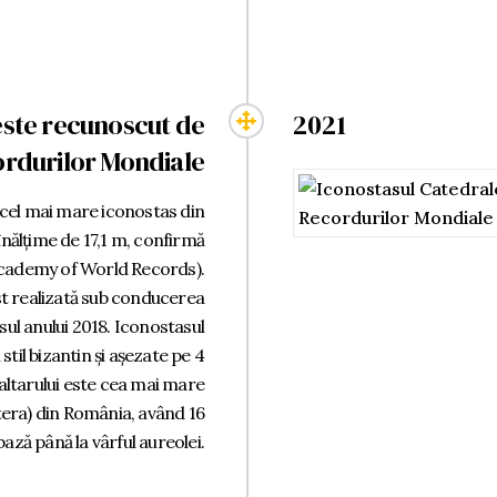
este recunoscut de
2021
rdurilor Mondiale
 cel mai mare iconostas din
înălțime de 17,1 m, confirmă
cademy of World Records).
t realizată sub conducerea
sul anului 2018. Iconostasul
stil bizantin și așezate pe 4
altarului este cea mai mare
tera) din România, având 16
bază până la vârful aureolei.