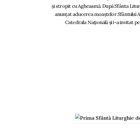
și stropit cu Agheasmă. După Sfânta Litur
anunțat aducerea moaștelor Sfântului And
Catedrala Națională și i-a invitat pe