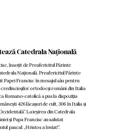
itează Catedrala Națională
sc, însoțit de Preafericitul Părinte
Catedrala Națională. Preafericitul Părinte
it Papei Francisc în mesajul său pentru
 credincioșilor ortodocși români din Italia
rica Romano-catolică a pus la dispoziția
nești 426 lăcașuri de cult, 306 în Italia și
 Occidentală”. La ieșirea din Catedrala
niei și Papa Francisc au salutat
tul pascal: „Hristos a înviat!”.