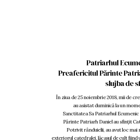
Patriarhul Ecum
Preafericitul Părinte Patri
slujba de s
În ziua de 25 noiembrie 2018, mii de cre
au asistat duminică la un mome
Sanctitatea Sa Patriarhul Ecumenic 
Părinte Patriarh Daniel au sfințit C
Potrivit rânduielii, au avut loc ma
exteriorul catedralei, lăcașul de cult fiind