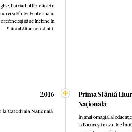
ghie, Patriarhul României a
rei și Sfintei Ecaterina în
 credincioși să se închine în
Sfântul Altar nou sfințit.
2016
Prima Sfântă Litu
Națională
În anul omagial al educație
la București a avut loc Înt