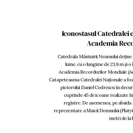
Iconostasul Catedralei 
Academia Reco
Catedrala Mântuirii Neamului deține
lume, cu o lungime de 23,8 m și o 
Academia Recordurilor Mondiale (A
Catapeteasma Catedralei Naționale a fos
pictorului Daniel Codrescu în decur
cuprinde 45 de icoane realizate în 
registre. De asemenea, pe absida 
reprezentare a Maicii Domnului (Platy
metri de la 