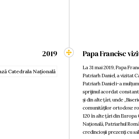
2019
Papa Francisc viz
La 31 mai 2019, Papa Franci
Patriarh Daniel, a vizitat 
Patriarh Daniel i-a mulțum
sprijinul acordat constant
și din alte țări, unde „Bise
comunităților ortodoxe româ
120 în alte țări din Europa
Națională, Patriarhul Româ
credincioșii prezenți cu salu