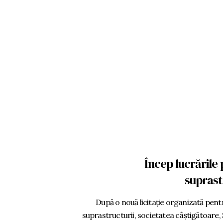
Încep lucrările
suprast
După o nouă licitație organizată pent
suprastructurii, societatea câștigătoare