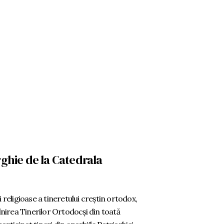
rghie de la Catedrala
i religioase a tineretului creștin ortodox,
âlnirea Tinerilor Ortodocși din toată