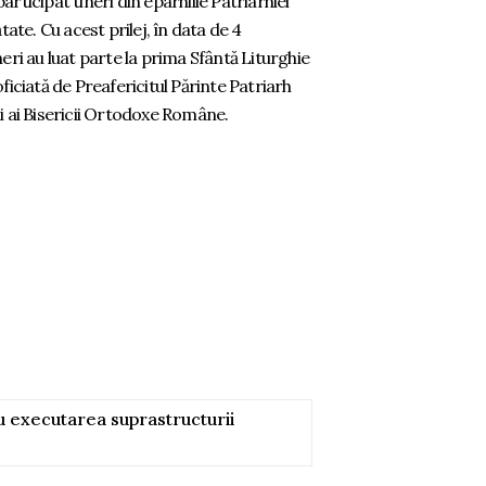
rticipat tineri din eparhiile Patriarhiei
tate. Cu acest prilej, în data de 4
eri au luat parte la prima Sfântă Liturghie
ficiată de Preafericitul Părinte Patriarh
i ai Bisericii Ortodoxe Române.