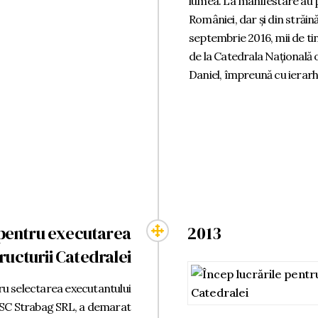
lumea. La manifestare au pa
României, dar și din străină
septembrie 2016, mii de tin
de la Catedrala Națională o
Daniel, împreună cu ierarh
 pentru executarea
2013
ructurii Catedralei
ru selectarea executantului
, SC Strabag SRL, a demarat