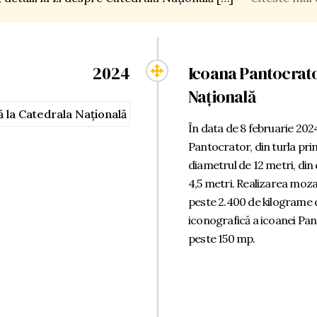
2024
Icoana Pantocrato
Națională
În data de 8 februarie 202
Pantocrator, din turla pri
diametrul de 12 metri, din
4,5 metri. Realizarea mozaic
peste 2.400 de kilograme 
iconografică a icoanei Pan
peste 150 mp.