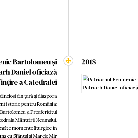
enic Bartolomeu și
2018
arh Daniel oficiază
fințire a Catedralei
dincioși din țară și diaspora
nt istoric pentru România:
Bartolomeu și Preafericitul
atedrala Mântuirii Neamului.
i multe momente liturgice în
 uns cu Sfântul și Marele Mir