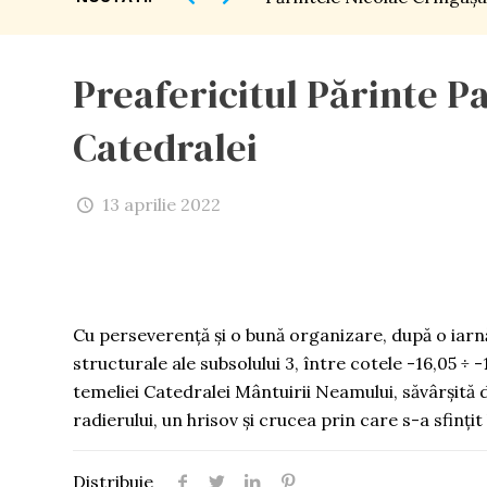
Preafericitul Părinte Pa
Catedralei
13 aprilie 2022
Cu perseverență și o bună organizare, după o iarnă
structurale ale subsolului 3, între cotele -16,05 ÷ -1
temeliei Catedralei Mântuirii Neamului, săvârșită d
radierului, un hrisov și crucea prin care s-a sfinți
Distribuie