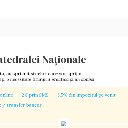
atedralei Naționale
 au sprijinit şi celor care vor sprijini
imp,
o necesitate liturgică practică şi un simbol
online
2€ prin SMS
3,5% din impozitul pe venit
 / transfer bancar