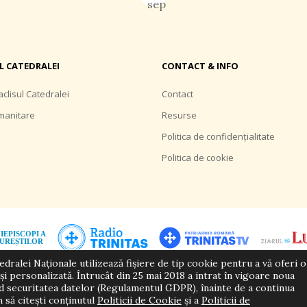
L CATEDRALEI
CONTACT & INFO
clisul Catedralei
Contact
manitare
Resurse
Politica de confidențialitate
Politica de cookie
dralei Naționale utilizează fișiere de tip cookie pentru a vă oferi o
și personalizată. Întrucât din 25 mai 2018 a intrat în vigoare noua
d securitatea datelor (Regulamentul GDPR), înainte de a continua
© 2026 Biserica Ortodoxă Română. Toate drepturile rezervate.
 să citești conținutul
Politicii de Cookie
şi a
Politicii de