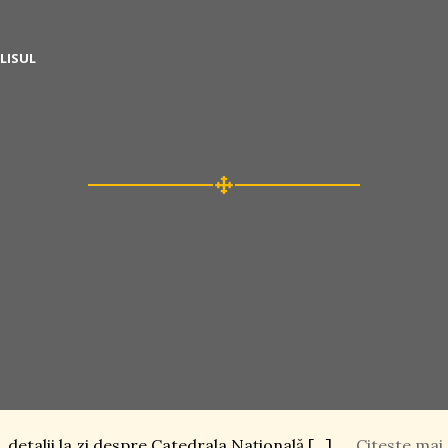
LISUL
 detalii la zi despre Catedrala Naţională […]
Citeste mai