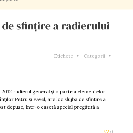
 de sfințire a radierului
Etichete
Categorii
e 2012 radierul general și o parte a elementelor
inților Petru și Pavel, are loc slujba de sfințire a
fost depuse, într-o casetă special pregătită a
0