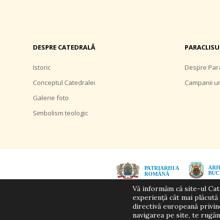
DESPRE CATEDRALĂ
PARACLISU
Istoric
Despre Para
Conceptul Catedralei
Campanii u
Galerie foto
Simbolism teologic
Vă informăm că site-ul Cate
experiență cât mai plăcută 
directivă europeană privin
navigarea pe site, te rugăm