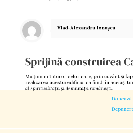
Vlad-Alexandru Ionașcu
Sprijină construirea C
Mulţumim tuturor celor care, prin cuvânt şi faptă,
realizarea acestui edificiu, ca fiind, în acelaşi t
al spiritualităţii şi demnității româneşti.
Donează 
Depunere