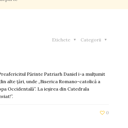
Etichete
Categorii
Preafericitul Părinte Patriarh Daniel i-a mulțumit
din alte țări, unde „Biserica Romano-catolică a
ropa Occidentală”. La ieșirea din Catedrala
viat!”.
0