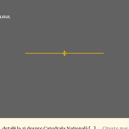
LISUL
 detalii la zi despre Catedrala Naţională […]
Citeste mai