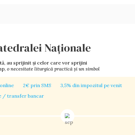
atedralei Naționale
 au sprijinit şi celor care vor sprijini
imp,
o necesitate liturgică practică şi un simbol
online
2€ prin SMS
3,5% din impozitul pe venit
 / transfer bancar