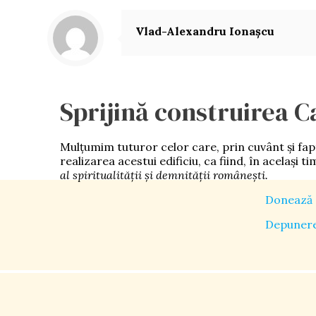
Vlad-Alexandru Ionașcu
Sprijină construirea C
Mulţumim tuturor celor care, prin cuvânt şi faptă,
realizarea acestui edificiu, ca fiind, în acelaşi t
al spiritualităţii şi demnității româneşti.
Donează 
Depunere