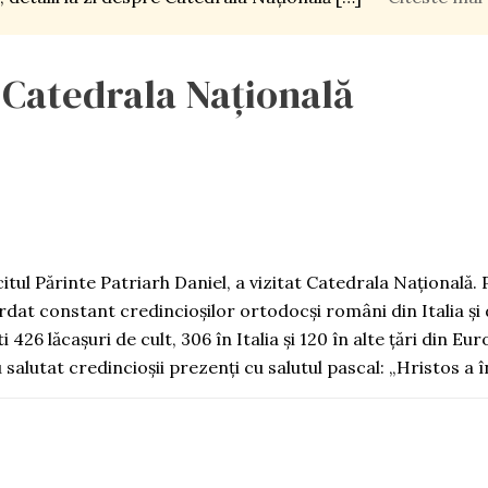
 Catedrala Națională
itul Părinte Patriarh Daniel, a vizitat Catedrala Națională. 
rdat constant credincioșilor ortodocși români din Italia și 
26 lăcașuri de cult, 306 în Italia și 120 în alte țări din Eu
alutat credincioșii prezenți cu salutul pascal: „Hristos a în