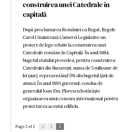
construirea unei Catedrale în
capitală
După proclamarea României ca Regat, Regele
Carol I înaintează Camerei Legislative un
proiect de lege relativ la construirea unei
Catedrale române în Capitală. În anul 1884,
bugetul statului prevedea, pentru construirea
Catedralei din București, suma de 5 milioane de
lei (aur), reprezentând 5% din bugetul țării de
atunci. În anul 1891 guvernul, condus de
generalul Ioan Em. Florescu hotărăște
organizarea unui concurs internațional pentru
proiectarea acestui edificiu.
Page 2 of 2
«
1
2