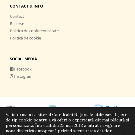
CONTACT & INFO
Contact
Resurse
Politica de confidențialitate
Politica de cookie
SOCIAL MEDIA
Facebook
Instagram
Vă informăm că site-ul Catedralei Naționale utilizează fișiere
de tip cookie pentru a vă oferi o experiență cât mai plăcută și
personalizată. Întrucât din 25 mai 2018 a intrat în vigoare
noua directivă europeană privind securitatea datelor