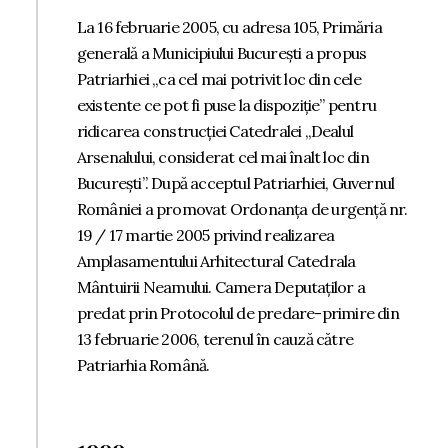
La 16 februarie 2005, cu adresa 105, Primăria
generală a Municipiului București a propus
Patriarhiei „ca cel mai potrivit loc din cele
existente ce pot fi puse la dispoziție” pentru
ridicarea construcției Catedralei „Dealul
Arsenalului, considerat cel mai înalt loc din
București”. După acceptul Patriarhiei, Guvernul
României a promovat Ordonanța de urgență nr.
19 / 17 martie 2005 privind realizarea
Amplasamentului Arhitectural Catedrala
Mântuirii Neamului. Camera Deputaților a
predat prin Protocolul de predare-primire din
13 februarie 2006, terenul în cauză către
Patriarhia Română.