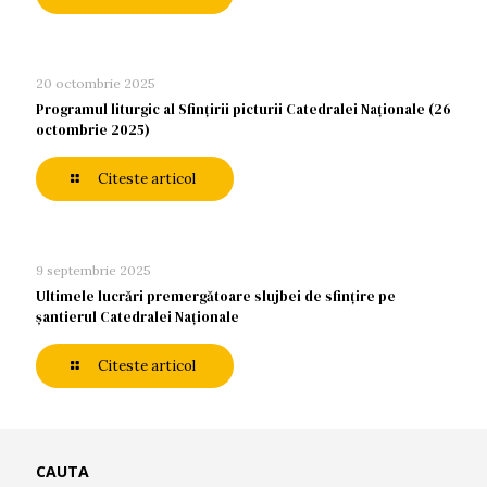
20 octombrie 2025
Programul liturgic al Sfințirii picturii Catedralei Naționale (26
octombrie 2025)
Citeste articol
9 septembrie 2025
Ultimele lucrări premergătoare slujbei de sfințire pe
șantierul Catedralei Naționale
Citeste articol
CAUTA