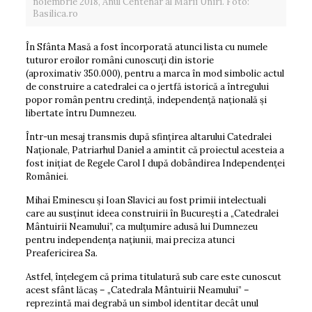
noiembrie 2018, Anul Centenar al Marii Uniri. Foto:
Basilica.ro
În Sfânta Masă a fost încorporată atunci lista cu numele
tuturor eroilor români cunoscuți din istorie
(aproximativ 350.000), pentru a marca în mod simbolic actul
de construire a catedralei ca o jertfă istorică a întregului
popor român pentru credință, independență națională și
libertate întru Dumnezeu.
Într-un mesaj transmis după sfințirea altarului Catedralei
Naționale, Patriarhul Daniel a amintit că proiectul acesteia a
fost inițiat de Regele Carol I după dobândirea Independenței
României.
Mihai Eminescu și Ioan Slavici au fost primii intelectuali
care au susținut ideea construirii în București a „Catedralei
Mântuirii Neamului”, ca mulțumire adusă lui Dumnezeu
pentru independența națiunii, mai preciza atunci
Preafericirea Sa.
Astfel, înțelegem că prima titulatură sub care este cunoscut
acest sfânt lăcaș – „Catedrala Mântuirii Neamului” –
reprezintă mai degrabă un simbol identitar decât unul