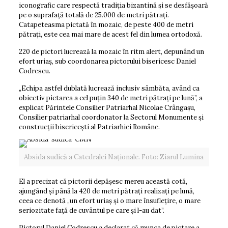
iconografic care respectă tradiția bizantină și se desfășoară
pe o suprafață totală de 25.000 de metri pătrați.
Catapeteasma pictată în mozaic, de peste 400 de metri
pătrați, este cea mai mare de acest fel din lumea ortodoxă.
220 de pictori lucrează la mozaic în ritm alert, depunând un
efort uriaș, sub coordonarea pictorului bisericesc Daniel
Codrescu.
„Echipa astfel dublată lucrează inclusiv sâmbăta, având ca
obiectiv pictarea a cel puțin 340 de metri pătrați pe lună”, a
explicat Părintele Consilier Patriarhal Nicolae Crângașu,
Consilier patriarhal coordonator la Sectorul Monumente și
construcții bisericești al Patriarhiei Române.
Absida sudică a Catedralei Naționale. Foto: Ziarul Lumina
El a precizat că pictorii depășesc mereu această cotă,
ajungând și până la 420 de metri pătrați realizați pe lună,
ceea ce denotă „un efort uriaș și o mare însuflețire, o mare
seriozitate față de cuvântul pe care și l-au dat”.
Pictorul Daniel Codrescu a declarat că munca de pictare a