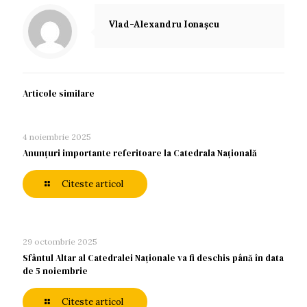
Vlad-Alexandru Ionașcu
Articole similare
4 noiembrie 2025
Anunţuri importante referitoare la Catedrala Naţională
Citeste articol
29 octombrie 2025
Sfântul Altar al Catedralei Naționale va fi deschis până în data
de 5 noiembrie
Citeste articol