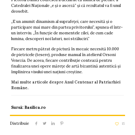
Catedralei Naționale „e și o asceză” și că rezultatul va fi unul
deosebit.
„E un anumit dinamism al suprafeței, care necesită și o
participare mai mare din partea privitorului”, spunea el într-
un interviu. „În funcție de momentele zilei, de cum cade
lumina, descoperi noi laturi, noi străluciri.”
Fiecare metru pătrat de pictură în mozaic necesită 10.000
de pietricele (tesere), produse manual în atelierul Orsoni
Venezia. De aceea, fiecare contribuție contează pentru
finalizarea unei opere mărețe de artă bizantină autentică și
împlinirea visului unei națiuni creștine.
Mai multe articole despre Anul Centenar al Patriarhiei
Române.
Sursă: Basilica.ro
Distribuie
15