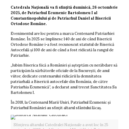
Catedrala Națională va fi sfințită duminică, 26 octombrie
2025, de Patriarhul Ecumenic Bartolomeu I al
Constantinopolului și de Patriarhul Daniel al Bisericii
Ortodoxe Române.
Evenimentul are loc pentru a marca Centenarul Patriarhiei
Române. În 2025 se împlinesc 140 de ani de când Bisericii
Ortodoxe Române i-a fost recunoscut statutul de Biserică
Autocefală și 100 de ani de când a fost ridicată la rangul de
Patriarhie.
„Iubim Biserica fiică a României și așteptăm cu nerăbdare să
participăm la sărbătorile oficiale de la București, de anul
viitor, dedicate centenarului ridicării la demnitatea
patriarhală a Bisericii autocefale din România, de către
Patriarhia Ecumenică”, a declarat anul trecut Sanctitatea Sa
Bartolomeu I.
În 2018, la Centenarul Marii Uniri, Patriarhul Ecumenic și
Patriarhul României au sfințit altarul sfântului lăcaș.
Sfințirea altarului Catedralei Naționale a avut loc în 25