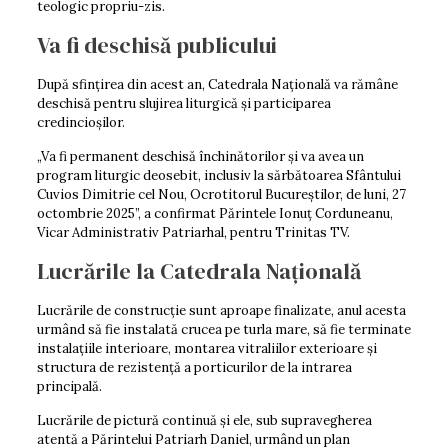
teologic propriu-zis.
Va fi deschisă publicului
După sfințirea din acest an, Catedrala Națională va rămâne
deschisă pentru slujirea liturgică și participarea
credincioșilor.
„Va fi permanent deschisă închinătorilor și va avea un
program liturgic deosebit, inclusiv la sărbătoarea Sfântului
Cuvios Dimitrie cel Nou, Ocrotitorul Bucureștilor, de luni, 27
octombrie 2025”, a confirmat Părintele Ionuț Corduneanu,
Vicar Administrativ Patriarhal, pentru Trinitas TV.
Lucrările la Catedrala Națională
Lucrările de construcție sunt aproape finalizate, anul acesta
urmând să fie instalată crucea pe turla mare, să fie terminate
instalațiile interioare, montarea vitraliilor exterioare și
structura de rezistență a porticurilor de la intrarea
principală.
Lucrările de pictură continuă și ele, sub supravegherea
atentă a Părintelui Patriarh Daniel, urmând un plan