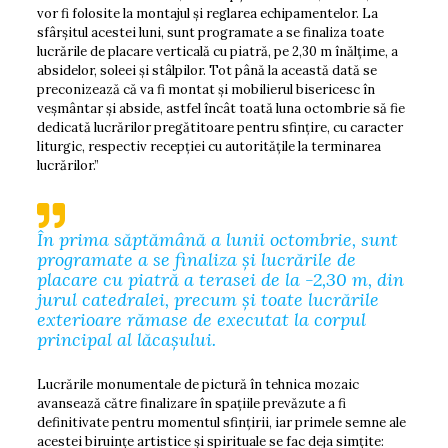
vor fi folosite la montajul și reglarea echipamentelor. La
sfârșitul acestei luni, sunt programate a se finaliza toate
lucrările de placare verticală cu piatră, pe 2,30 m înălțime, a
absidelor, soleei și stâlpilor. Tot până la această dată se
preconizează că va fi montat și mobilierul bisericesc în
veșmântar și abside, astfel încât toată luna octombrie să fie
dedicată lucrărilor pregătitoare pentru sfințire, cu caracter
liturgic, respectiv recepției cu autoritățile la terminarea
lucrărilor.”
În prima săptămână a lunii octombrie, sunt
programate a se finaliza și lucrările de
placare cu piatră a terasei de la -2,30 m, din
jurul catedralei, precum și toate lucrările
exterioare rămase de executat la corpul
principal al lăcașului.
Lucrările monumentale de pictură în tehnica mozaic
avansează către finalizare în spațiile prevăzute a fi
definitivate pentru momentul sfințirii, iar primele semne ale
acestei biruințe artistice și spirituale se fac deja simțite: