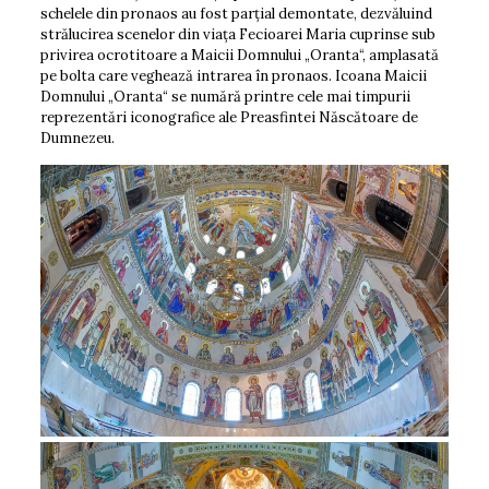
schelele din pronaos au fost parțial demontate, dezvăluind
strălucirea scenelor din viața Fecioarei Maria cuprinse sub
privirea ocrotitoare a Maicii Domnului „Oranta“, amplasată
pe bolta care veghează intrarea în pronaos. Icoana Maicii
Domnului „Oranta“ se numără printre cele mai timpurii
reprezentări iconografice ale Preasfintei Născătoare de
Dumnezeu.