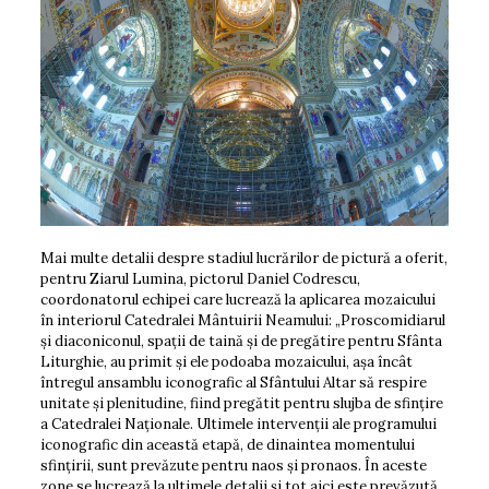
Mai multe detalii despre stadiul lucrărilor de pictură a oferit,
pentru Ziarul Lumina, pictorul Daniel Codrescu,
coordonatorul echipei care lucrează la aplicarea mozaicului
în interiorul Catedralei Mântuirii Nea­mului: „Proscomidiarul
și diaconiconul, spații de taină și de pregătire pentru Sfânta
Liturghie, au primit și ele podoaba mozaicului, așa încât
întregul ansamblu iconografic al Sfântului Altar să respire
unitate și plenitudine, fiind pregătit pentru slujba de sfințire
a Catedralei Națio­nale. Ultimele intervenții ale programului
iconografic din această etapă, de dinaintea momentului
sfințirii, sunt prevăzute pentru naos și pronaos. În aceste
zone se lucrează la ultimele detalii și tot aici este prevăzută