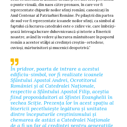
o punte vizuală, din naos către pronaos, în care vor fi
reprezentate chipurile noilor sfinți români, cano­nizați în
Anul Centenar al Patriarhiei Române. Pe pilaștrii din partea
de sud vor fi reprezentate icoanele noilor sfinți, ca simbol al
faptului că lucrarea catedralei este o zidire vie, care îmbrăți­
șează întreaga lucrare duhovnicească și istorie a Bisericii
noastre, având în vedere și lucrarea mântuitoare în poporul
român a acestor stâlpi ai credinței creștin- ortodoxe,
cuvioși, mărturisitori și mucenici deopotrivă.”
În pridvor, poarta de intrare a acestui
edificiu-simbol, vor fi realizate icoanele
Sfântului Apostol Andrei, Ocrotitorul
României și al Catedralei Naționale,
respectiv a Sfântului Apostol Filip, aceștia
fiind propovăduitori ai Sfintei Evanghelii în
vechea Sciție. Prezența lor în acest spațiu al
bisericii pecetluiește legătura și unitatea
dintre începuturile creș­ti­nismului și
chemarea de astăzi a Catedralei Naționale
de a fi un far al credinței pentru generațiile