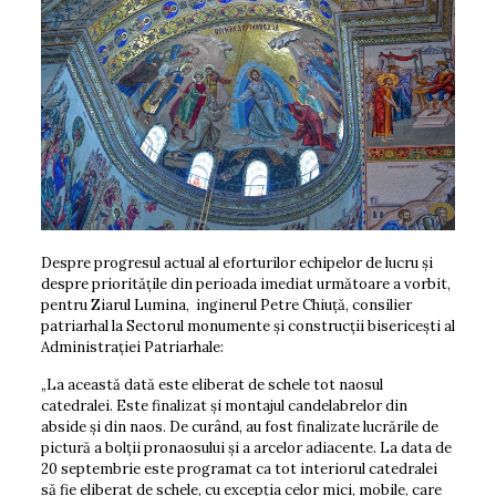
Despre progresul actual al eforturilor echipelor de lucru și
despre prioritățile din perioada imediat următoare a vorbit,
pentru Ziarul Lumina, inginerul Petre Chiuță, consilier
patriarhal la Sectorul monumente și cons­truc­ții bisericești al
Administrației Patriarhale:
„La această dată este eliberat de schele tot naosul
catedralei. Este finalizat și montajul candelabrelor din
abside și din naos. De curând, au fost finalizate lucrările de
pictură a bolții pronaosului și a arcelor adiacente. La data de
20 septembrie este programat ca tot interiorul catedralei
să fie eliberat de schele, cu excepția celor mici, mobile, care