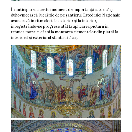
În anticiparea acestui moment de importanță istorică și
duhovnicească, lucrările de pe șantierul Catedralei Naționale
avansează în ritm alert, la exterior și la interior,
înregistrându-se progrese atât la aplicarea picturii în
tehnica mozaic, cât și la montarea elementelor din piatră la
interiorul şi exteriorul sfântului lăcaș.