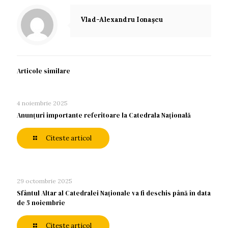
Vlad-Alexandru Ionașcu
Articole similare
4 noiembrie 2025
Anunţuri importante referitoare la Catedrala Naţională
Citeste articol
29 octombrie 2025
Sfântul Altar al Catedralei Naționale va fi deschis până în data
de 5 noiembrie
Citeste articol