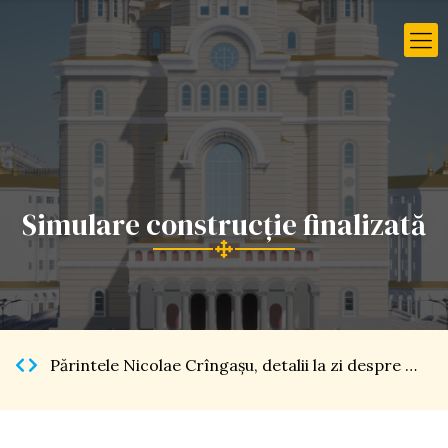
Simulare construcție finalizată
Părintele Nicolae Crîngaşu, detalii la zi despre Catedrala Naţională […]