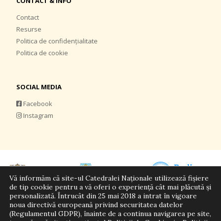
CONTACT & INFO
Contact
Resurse
Politica de confidențialitate
Politica de cookie
SOCIAL MEDIA
Facebook
Instagram
Vă informăm că site-ul Catedralei Naționale utilizează fișiere
de tip cookie pentru a vă oferi o experiență cât mai plăcută și
personalizată. Întrucât din 25 mai 2018 a intrat în vigoare
noua directivă europeană privind securitatea datelor
(Regulamentul GDPR), înainte de a continua navigarea pe site,