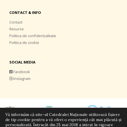
CONTACT & INFO
Contact
Resurse
Politica de confidențialitate
Politica de cookie
SOCIAL MEDIA
Facebook
Instagram
Vă informăm că site-ul Catedralei Naționale utilizează fișiere
de tip cookie pentru a vă oferi o experiență cât mai plăcută și
personalizată. Întrucât din 25 mai 2018 a intrat în vigoare